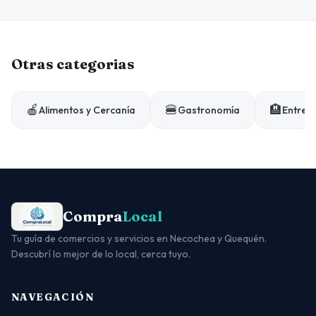
Otras categorias
🍎
🍔
🏨
Alimentos y Cercanía
Gastronomía
Entrete
Compra
Local
Tu guía de comercios y servicios en Necochea y Quequén.
Descubrí lo mejor de lo local, cerca tuyo.
NAVEGACIÓN