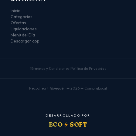
Inicio
Categorías
Ofertas
Liquidaciones
Menú del Día
Descargar app
Términos y Condiciones
|
Política de Privacidad
Necochea + Quequén — 2026 — CompraLocal
D
E
S
A
R
R
O
L
L
A
D
O
P
O
R
ECO
SOFT