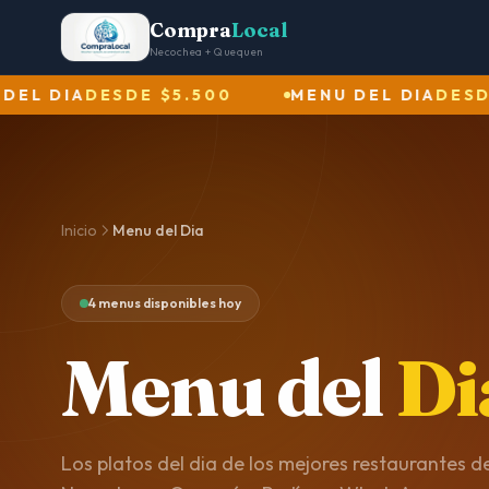
Compra
Local
Necochea + Quequen
 DIA
DESDE $5.500
MENU DEL DIA
DESDE $
Inicio
Menu del Dia
4 menus disponibles hoy
Menu del
Di
Los platos del dia de los mejores restaurantes d