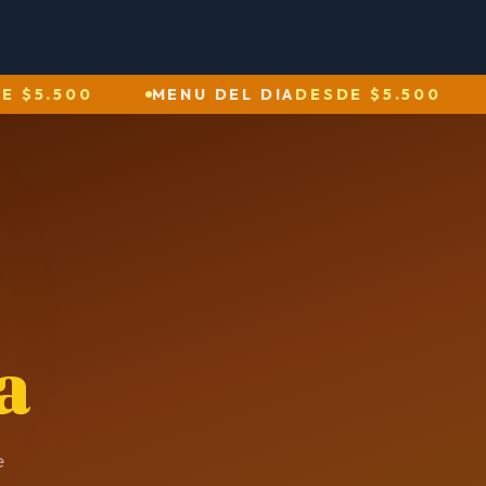
5.500
MENU DEL DIA
DESDE $5.500
ME
a
e