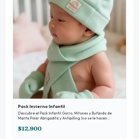
Pack Invierno Infantil
Descubre el Pack Infantil Gorro, Mitones y Bufanda de
Manta Polar Abrigadita y Antipilling (no se le hacen
"pelotitas") en varios colores diseñados especialmente
$12.900
para mantener a tus pequeños abrigados y cómodos
durante los días más fríos. Este conjunto incluye un gorro,
un par de mitones y una bufanda, todo confeccionado en