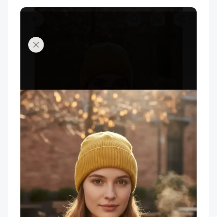
manta polar extra suave, ideal para la delicada piel,
incluso, de los recién nacidos. La variedad de colores y el
diseño liso o combinado aportan un toque moderno y
fresco, perfecto para cualquier ocasión. Este pack viene en
talles desde Recién Nacidos hasta 10 años de edad
asegurando un ajuste cómodo y seguro. La marca Manta &
Co se destaca por su compromiso con la calidad y el
confort, haciendo de este pack una elección ideal para los
padres que buscan lo mejor para sus hijos e hijas. Perfecto
para la temporada de otoño/invierno, este conjunto no
sólo es funcional, sino también estiloso, convirtiéndolo en
un regalo perfecto para cualquier bebé y al mejor precio.
¡No te pierdas la oportunidad de tenerlo en el
guardarropas de tus peques!