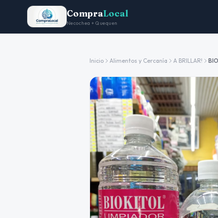
Compra
Local
Necochea + Quequen
Inicio
Alimentos y Cercanía
A BRILLAR!
BI