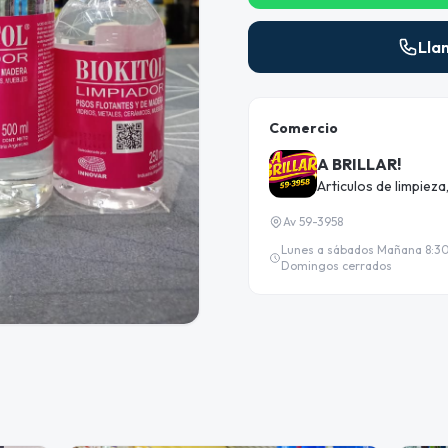
Lla
Comercio
A BRILLAR!
Articulos de limpiez
Av 59-3958
Lunes a sábados Mañana 8:30
Domingos cerrados