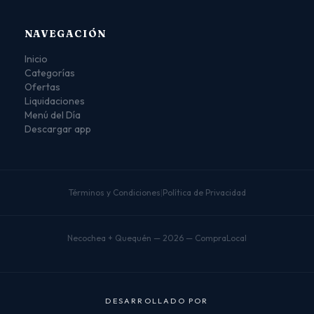
NAVEGACIÓN
Inicio
Categorías
Ofertas
Liquidaciones
Menú del Día
Descargar app
Términos y Condiciones
|
Política de Privacidad
Necochea + Quequén — 2026 — CompraLocal
D
E
S
A
R
R
O
L
L
A
D
O
P
O
R