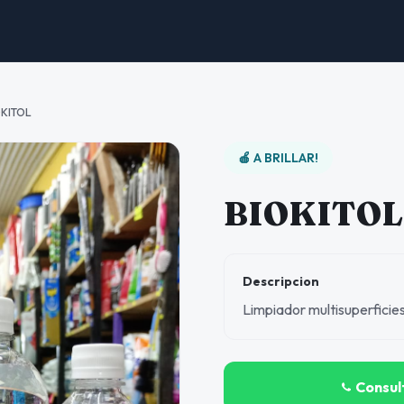
OKITOL
🍎 A BRILLAR!
BIOKITOL
Descripcion
Limpiador multisuperficie
Consul