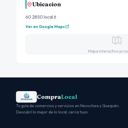
Ubicacion
60 2850 local 6
Ver en Google Maps
Mapa interactivo pro
Compra
Local
Tu guía de comercios y servicios en Necochea y Quequén.
Descubrí lo mejor de lo local, cerca tuyo.