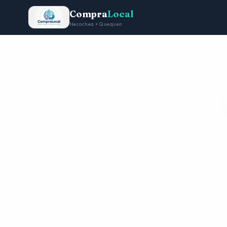
Compra
Local
Necochea + Quequen
Inicio
Moda y Belleza
ACME
👕 Moda y Belleza
ACME
Indumentaria, bordados y estampados