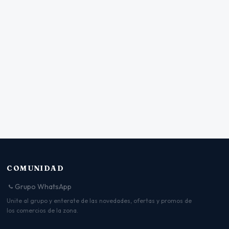
COMUNIDAD
Grupo WhatsApp
Unite al grupo y enterate de las novedades, ofertas y promos de
los comercios de la zona.