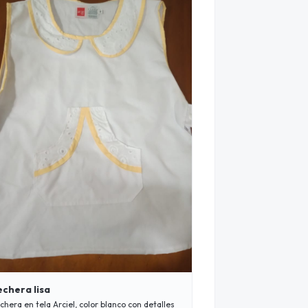
echera lisa
chera en tela Arciel, color blanco con detalles