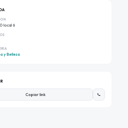
DA
ION
0 local 6
IOS
ORIA
a y Belleza
IR
Copiar link