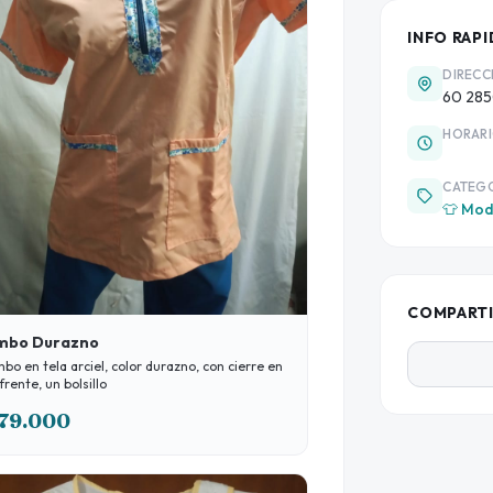
INFO RAPI
DIRECC
60 285
HORAR
CATEG
👕 Mod
COMPART
mbo Durazno
bo en tela arciel, color durazno, con cierre en
 frente, un bolsillo
79.000