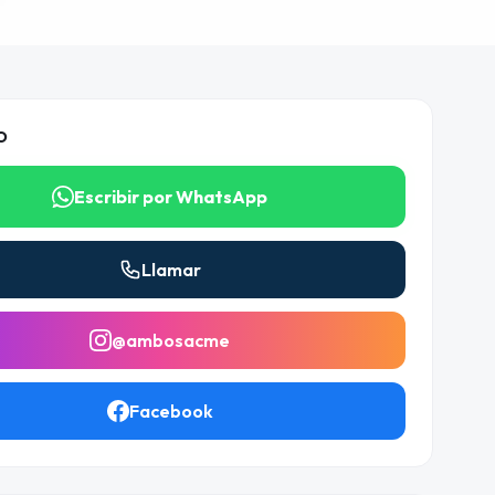
O
Escribir por WhatsApp
Llamar
@ambosacme
Facebook