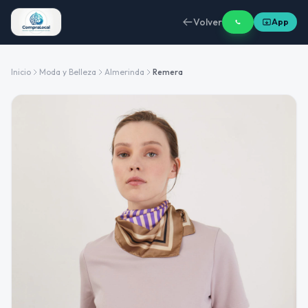
Volver
App
Inicio
Moda y Belleza
Almerinda
Remera