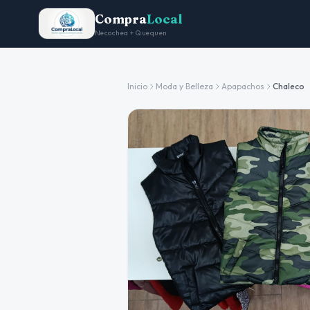
Compra
Local
Necochea + Quequen
Inicio
Moda y Belleza
Apapachos
Chaleco