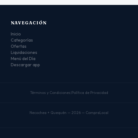
NAVEGACIÓN
Inicio
Categorías
Ofertas
Liquidaciones
Menú del Día
Descargar app
Términos y Condiciones
|
Política de Privacidad
Necochea + Quequén — 2026 — CompraLocal