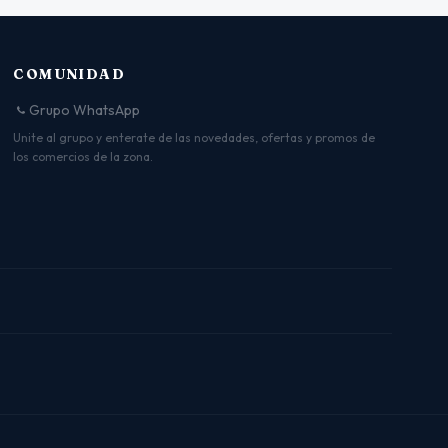
COMUNIDAD
Grupo WhatsApp
Unite al grupo y enterate de las novedades, ofertas y promos de
los comercios de la zona.