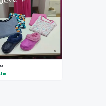
ma
tis