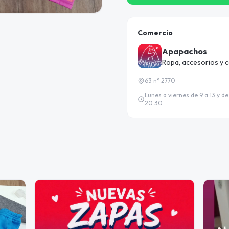
Comercio
Apapachos
Ropa, accesorios y 
63 n° 2770
Lunes a viernes de 9 a 13 y de
20.30