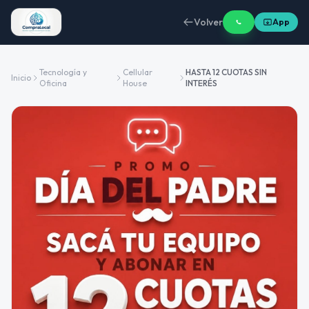
Volver
App
Tecnología y
Cellular
HASTA 12 CUOTAS SIN
Inicio
Oficina
House
INTERÉS