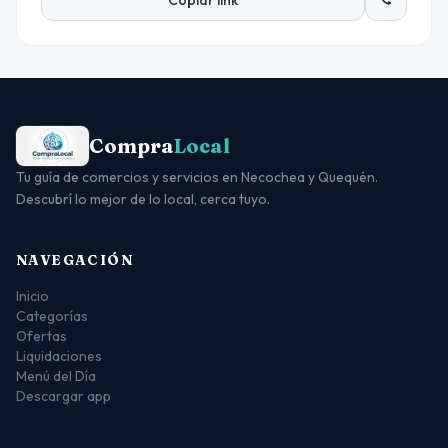
Copiar link
Compra
Local
Tu guía de comercios y servicios en Necochea y Quequén.
Descubrí lo mejor de lo local, cerca tuyo.
NAVEGACIÓN
Inicio
Categorías
Ofertas
Liquidaciones
Menú del Día
Descargar app