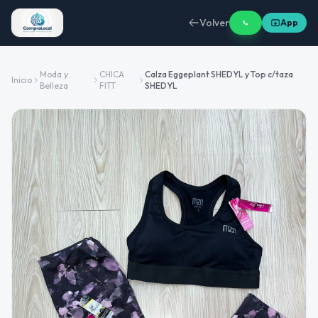
Volver
App
Moda y
CHICA
Calza Eggeplant SHEDYL y Top c/taza
Inicio
Belleza
FITT
SHEDYL