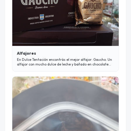
Alfajores
En Dulce Tentación encontrás el mejor alfajor: Gaucho. Un
alfajor con mucho dulce de leche y bañado en chocolate
con leche. Además de una gran variedad en alfajores de
diferentes marcas: Águila, Terrabusi, Oreo, Pepitos, Block,
Trishot, Chocotorta, Fantoche, Fulbito, Guaymallén,
Pescado Raúl, Rasta, Gula, Marcelo, Vimar y muchos más.