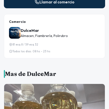
Llamar al comercio
Comercio
DulceMar
Almacen, Fiambrería, Polirubro
81 esq 8 / 59 esq 32
Todos los días: 08 hs - 23 hs
Mas de DulceMar