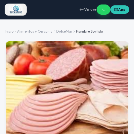
Volver
App
Inicio
Alimentos y Cercanía
DulceMar
Fiambre Surtido