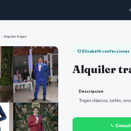
s
Alquiler trajes
👕 Elisabeth confecciones
Alquiler tr
Descripcion
Trajes clásicos, satén, sm
Consul