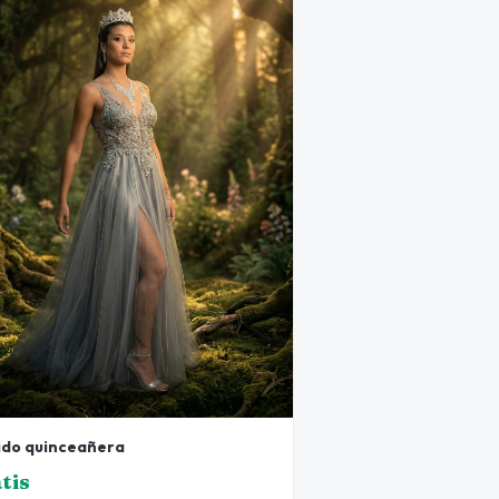
ido quinceañera
tis