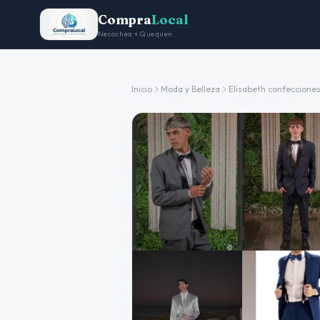
Compra
Local
Necochea + Quequen
Inicio
Moda y Belleza
Elisabeth confeccione