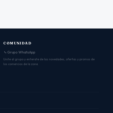
COMUNIDAD
Grupo WhatsApp
Unite al grupo y enterate de las novedades, ofertas y promos de
los comercios de la zona.