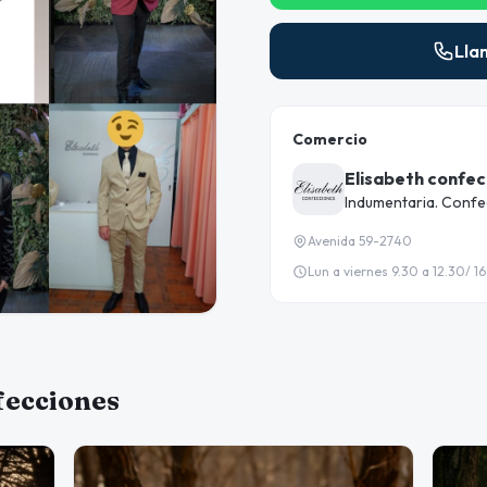
Lla
Comercio
Elisabeth confec
Indumentaria. Confec
Avenida 59-2740
Lun a viernes 9.30 a 12.30/ 1
fecciones