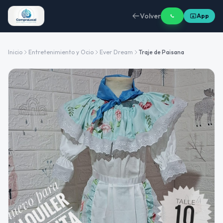
Volver
App
Inicio
Entretenimiento y Ocio
Ever Dream
Traje de Paisana