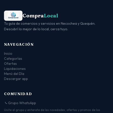
Compra
Local
Tu guía de comercios y servicios en Necochea y Quequén.
Descubrí lo mejor de lo local, cerca tuyo.
NAVEGACIÓN
Inicio
Categorías
Ofertas
Liquidaciones
Menú del Día
Descargar app
COMUNIDAD
Grupo WhatsApp
Unite al grupo y enterate de las novedades, ofertas y promos de los