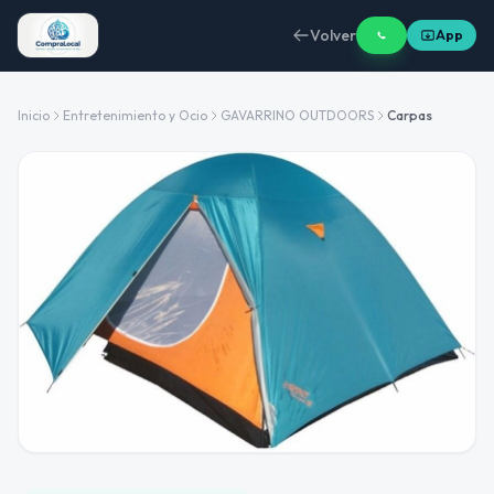
Volver
App
Inicio
Entretenimiento y Ocio
GAVARRINO OUTDOORS
Carpas