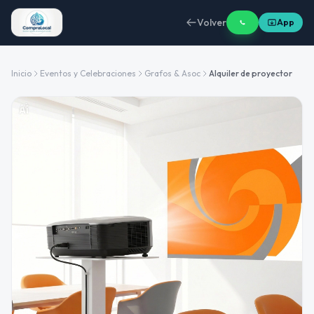
Volver
App
Inicio
Eventos y Celebraciones
Grafos & Asoc
Alquiler de proyector