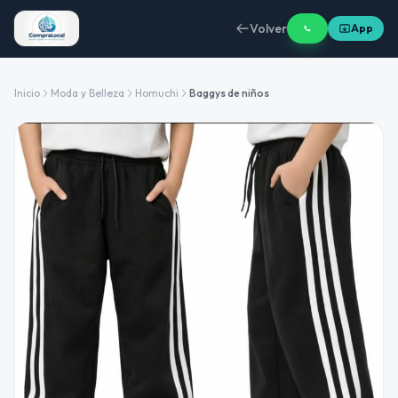
Volver
App
Inicio
Moda y Belleza
Homuchi
Baggys de niños