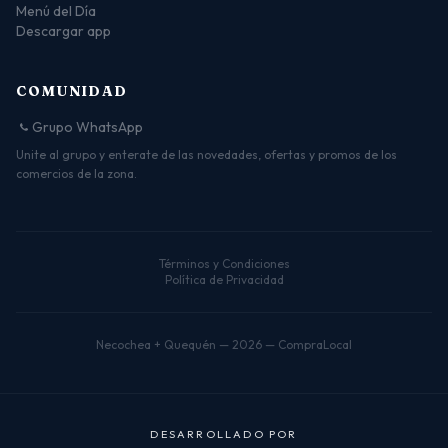
Menú del Día
Descargar app
COMUNIDAD
Grupo WhatsApp
Unite al grupo y enterate de las novedades, ofertas y promos de los
comercios de la zona.
Términos y Condiciones
Política de Privacidad
Necochea + Quequén — 2026 — CompraLocal
D
E
S
A
R
R
O
L
L
A
D
O
P
O
R