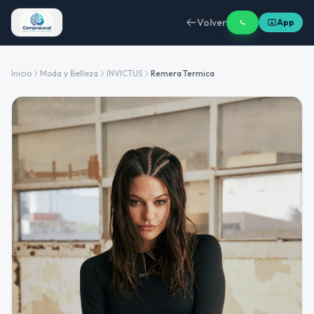
Volver
App
Inicio
Moda y Belleza
INVICTUS
Remera Termica