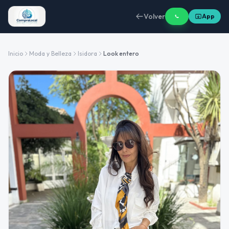
Volver
App
Inicio
Moda y Belleza
Isidora
Look entero