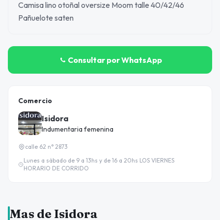
Camisa lino otoñal oversize Moom talle 40/42/46
Pañuelote saten
Consultar por WhatsApp
Comercio
Isidora
Indumentaria femenina
calle 62 n° 2873
Lunes a sábado de 9 a 13hs y de 16 a 20hs LOS VIERNES
HORARIO DE CORRIDO
Mas de Isidora