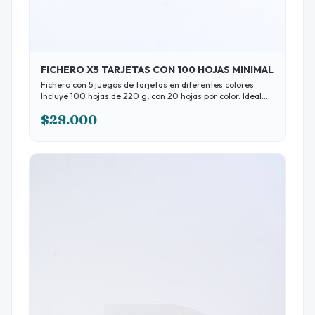
FICHERO X5 TARJETAS CON 100 HOJAS MINIMAL
Fichero con 5 juegos de tarjetas en diferentes colores.
Incluye 100 hojas de 220 g, con 20 hojas por color. Ideal
para clasificar y organizar. Su respuesto es de ficha N2 con
$28.000
un tamaño ideal para clasificar y organizar con practicidad.