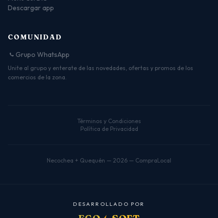
Descargar app
COMUNIDAD
Grupo WhatsApp
Unite al grupo y enterate de las novedades, ofertas y promos de los
comercios de la zona.
Términos y Condiciones
Política de Privacidad
Necochea + Quequén — 2026 — CompraLocal
D
E
S
A
R
R
O
L
L
A
D
O
P
O
R