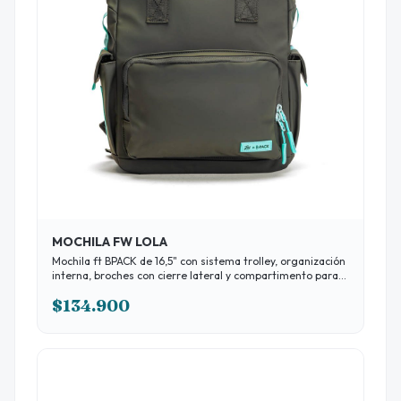
MOCHILA FW LOLA
Mochila ft BPACK de 16,5" con sistema trolley, organización
interna, broches con cierre lateral y compartimento para
laptop de hasta 15,6”. Ideal para moverte con comodidad y
$134.900
estilo. Sus dimensiones son 29,5 x 10,5 x 42 cm