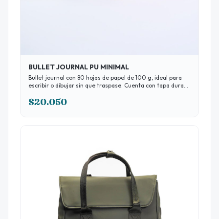
BULLET JOURNAL PU MINIMAL
Bullet journal con 80 hojas de papel de 100 g, ideal para
escribir o dibujar sin que traspase. Cuenta con tapa dura
revestida en PU para mayor durabilidad y un sobre y cinta
$20.050
señaladora,para mantener todo organizado. Hojas
punteadas de papel de 100 g de 14 x 21 cm, ideal para
escribir, planificar o dibujar sin que traspase. Cuenta con
tapa dura símil cuero con detalle en hot stamping, cinta
señaladora y un sobre interno en la tapa.