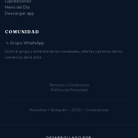
Liquidaciones
Menú del Día
Descargar app
COMUNIDAD
Grupo WhatsApp
Unite al grupo y enterate de las novedades, ofertas y promos de los
comercios de la zona.
Términos y Condiciones
Política de Privacidad
Necochea + Quequén — 2026 — CompraLocal
D
E
S
A
R
R
O
L
L
A
D
O
P
O
R