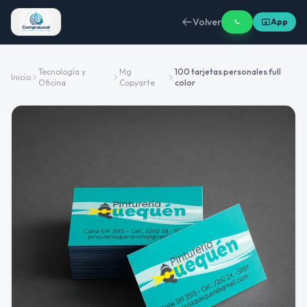
Volver
App
Tecnología y
Mg
100 tarjetas personales full
Inicio
Oficina
Copyarte
color