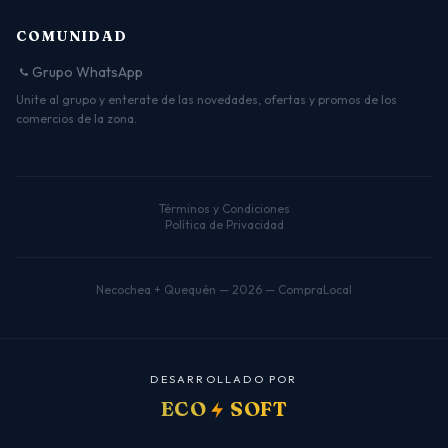
COMUNIDAD
Grupo WhatsApp
Unite al grupo y enterate de las novedades, ofertas y promos de los
comercios de la zona.
Términos y Condiciones
Política de Privacidad
Necochea + Quequén — 2026 — CompraLocal
D
E
S
A
R
R
O
L
L
A
D
O
P
O
R
ECO
SOFT