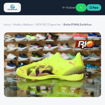
Volver
App
Inicio
Moda y Belleza
NEW RIO Deportes
Botin PUMA Sintético