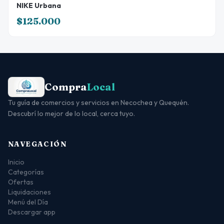
NIKE Urbana
$125.000
Compra
Local
Tu guía de comercios y servicios en Necochea y Quequén.
Descubrí lo mejor de lo local, cerca tuyo.
NAVEGACIÓN
Inicio
Categorías
Ofertas
Liquidaciones
Menú del Día
Descargar app