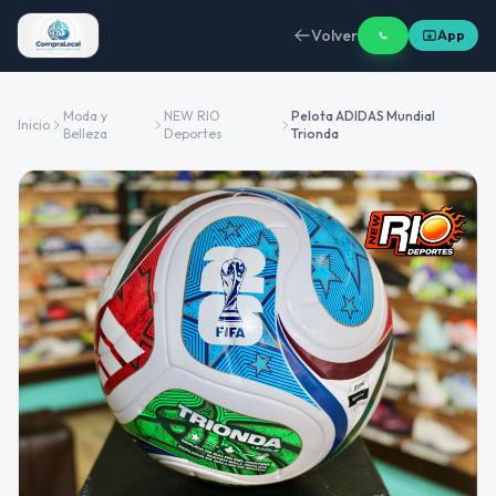
Volver
App
Moda y
NEW RIO
Pelota ADIDAS Mundial
Inicio
Belleza
Deportes
Trionda