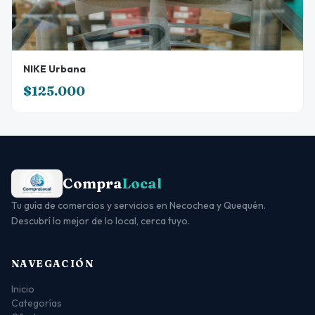
NIKE Urbana
$125.000
Compra
Local
Tu guía de comercios y servicios en Necochea y Quequén.
Descubrí lo mejor de lo local, cerca tuyo.
NAVEGACIÓN
Inicio
Categorías