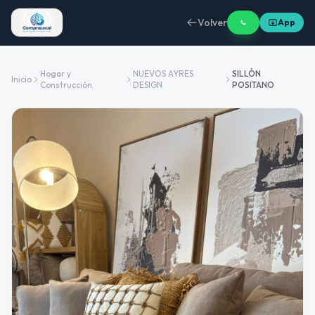
Volver
App
Hogar y
NUEVOS AYRES
SILLÓN
Inicio
Construcción
DESIGN
POSITANO