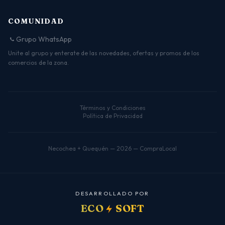
COMUNIDAD
Grupo WhatsApp
Unite al grupo y enterate de las novedades, ofertas y promos de los
comercios de la zona.
Términos y Condiciones
Política de Privacidad
Necochea + Quequén — 2026 — CompraLocal
D
E
S
A
R
R
O
L
L
A
D
O
P
O
R
ECO
SOFT