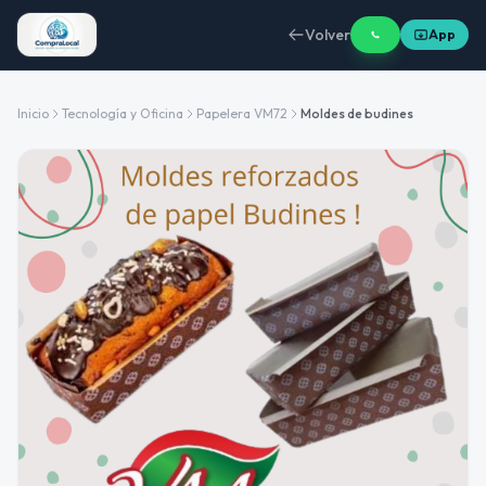
Volver
App
Inicio
Tecnología y Oficina
Papelera VM72
Moldes de budines