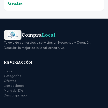
Gratis
Compra
Local
Tu guía de comercios y servicios en Necochea y Quequén.
Descubrí lo mejor de lo local, cerca tuyo.
NAVEGACIÓN
Inicio
Categorías
Ofertas
Liquidaciones
Menú del Día
Descargar app