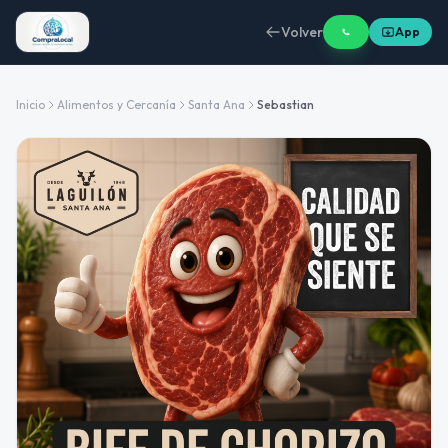
Volver
App
Inicio
Alimentos y Cercanía
Santa Ana
Sebastian