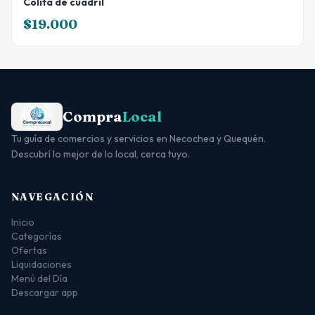
Colita de cuadril
$19.000
Compra
Local
Tu guía de comercios y servicios en Necochea y Quequén.
Descubrí lo mejor de lo local, cerca tuyo.
NAVEGACIÓN
Inicio
Categorías
Ofertas
Liquidaciones
Menú del Día
Descargar app