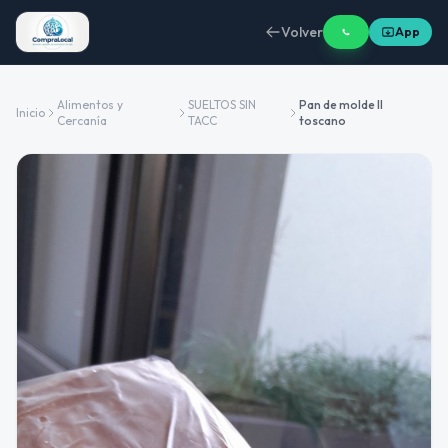
Volver
App
Alimentos y
SUELTOS SIN
Pan de molde Il
Inicio
Cercanía
TACC
toscano