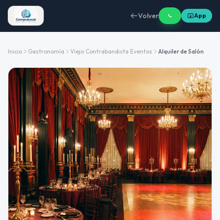
Volver
App
Inicio
Gastronomía
Viejo Contrabandista Eventos
Alquiler de Salón