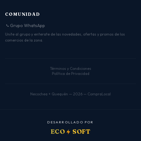
COMUNIDAD
Grupo WhatsApp
Unite al grupo y enterate de las novedades, ofertas y promos de los
comercios de la zona.
Términos y Condiciones
Política de Privacidad
Necochea + Quequén — 2026 — CompraLocal
D
E
S
A
R
R
O
L
L
A
D
O
P
O
R
ECO
SOFT