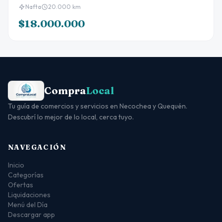
Nafta
20.000 km
$18.000.000
Compra
Local
Tu guía de comercios y servicios en Necochea y Quequén.
Descubrí lo mejor de lo local, cerca tuyo.
NAVEGACIÓN
Inicio
Categorías
Ofertas
Liquidaciones
Menú del Día
Descargar app