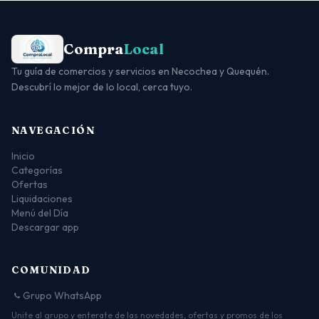
Compra
Local
Tu guía de comercios y servicios en Necochea y Quequén.
Descubrí lo mejor de lo local, cerca tuyo.
NAVEGACIÓN
Inicio
Categorías
Ofertas
Liquidaciones
Menú del Día
Descargar app
COMUNIDAD
Grupo WhatsApp
Unite al grupo y enterate de las novedades, ofertas y promos de los