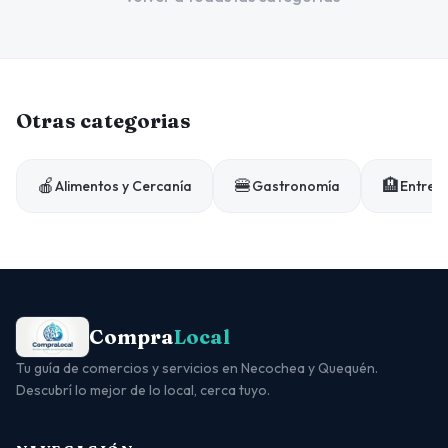
Otras categorias
🍎
🍔
🏨
Alimentos y Cercanía
Gastronomía
Entrete
Compra
Local
Tu guía de comercios y servicios en Necochea y Quequén.
Descubrí lo mejor de lo local, cerca tuyo.