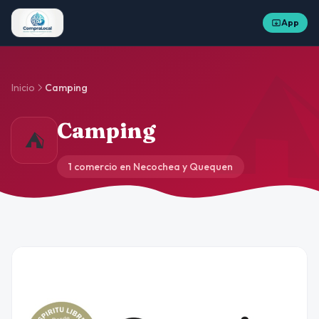
App
Inicio
Camping
Camping
⛺
1 comercio en Necochea y Quequen