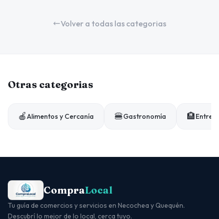
Volver a todas las categorias
Otras categorias
🍎
🍔
🏨
Alimentos y Cercanía
Gastronomía
Entrete
Compra
Local
Tu guía de comercios y servicios en Necochea y Quequén.
Descubrí lo mejor de lo local, cerca tuyo.