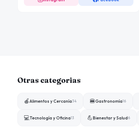
Otras categorias
🍎
🍔
Alimentos y Cercanía
Gastronomía
34
16
💻
💪
Tecnología y Oficina
Bienestar y Salud
13
6