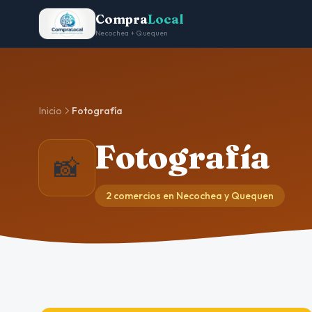
Compra
Local
Necochea + Quequen
Inicio
Fotografía
Fotografía
📸
2 comercios en Necochea y Quequen