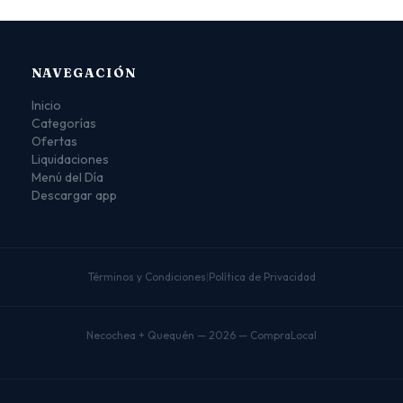
NAVEGACIÓN
Inicio
Categorías
Ofertas
Liquidaciones
Menú del Día
Descargar app
Términos y Condiciones
|
Política de Privacidad
Necochea + Quequén — 2026 — CompraLocal