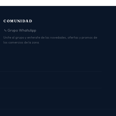
COMUNIDAD
Grupo WhatsApp
Unite al grupo y enterate de las novedades, ofertas y promos de
los comercios de la zona.