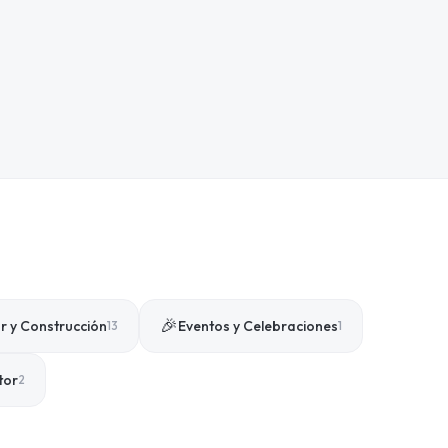
🎉
 y Construcción
Eventos y Celebraciones
13
1
tor
2