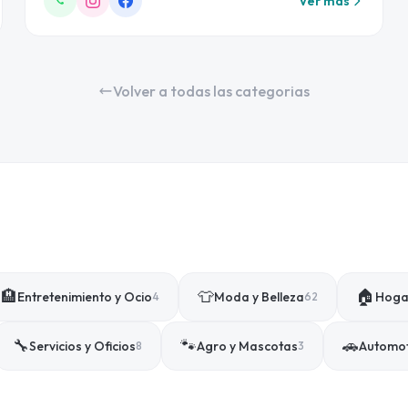
Ver más
Volver a todas las categorias
🏨
👕
🏠
Entretenimiento y Ocio
Moda y Belleza
Hogar
4
62
🔧
🐾
🚗
Servicios y Oficios
Agro y Mascotas
Automo
8
3