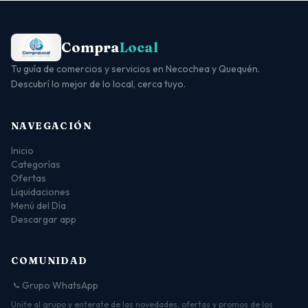
Compra
Local
Tu guía de comercios y servicios en Necochea y Quequén.
Descubrí lo mejor de lo local, cerca tuyo.
NAVEGACIÓN
Inicio
Categorías
Ofertas
Liquidaciones
Menú del Día
Descargar app
COMUNIDAD
Grupo WhatsApp
Unite al grupo y enterate de las novedades, ofertas y promos de los