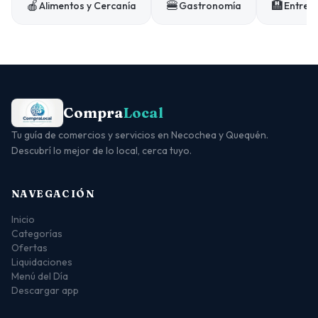
🍎
🍔
🏨
Alimentos y Cercanía
Gastronomía
Entrete
Compra
Local
Tu guía de comercios y servicios en Necochea y Quequén.
Descubrí lo mejor de lo local, cerca tuyo.
NAVEGACIÓN
Inicio
Categorías
Ofertas
Liquidaciones
Menú del Día
Descargar app