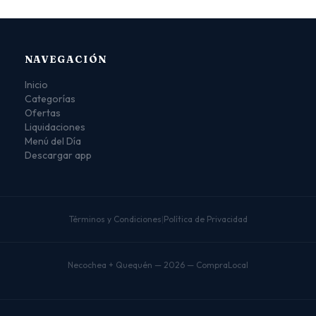
NAVEGACIÓN
Inicio
Categorías
Ofertas
Liquidaciones
Menú del Día
Descargar app
Términos y Condiciones
|
Política de Privacidad
Necochea + Quequén — 2026 — CompraLocal