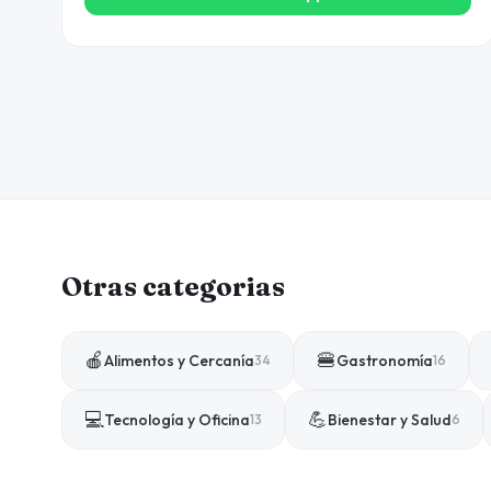
Otras categorias
🍎
🍔
Alimentos y Cercanía
Gastronomía
34
16
💻
💪
Tecnología y Oficina
Bienestar y Salud
13
6