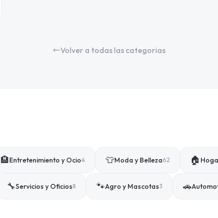
Volver a todas las categorias
🏨
👕
🏠
Entretenimiento y Ocio
Moda y Belleza
Hogar
4
62
🔧
🐾
🚗
Servicios y Oficios
Agro y Mascotas
Automo
8
3