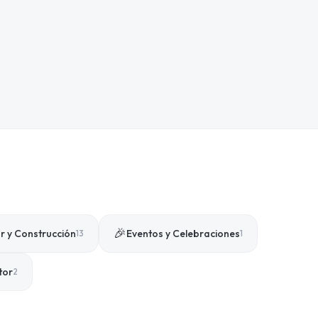
🎉
 y Construcción
Eventos y Celebraciones
13
1
tor
2