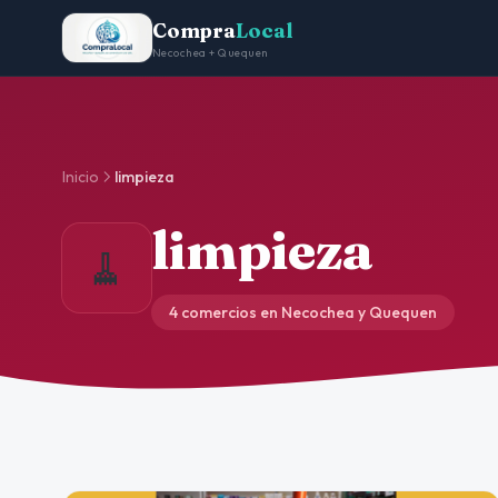
Compra
Local
Necochea + Quequen
Inicio
limpieza
limpieza
🧹
4 comercios en Necochea y Quequen