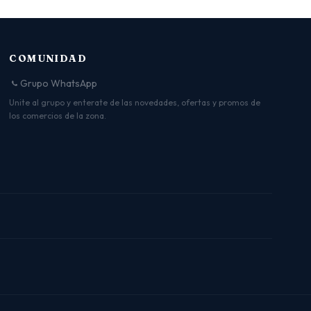
COMUNIDAD
Grupo WhatsApp
Unite al grupo y enterate de las novedades, ofertas y promos de
los comercios de la zona.