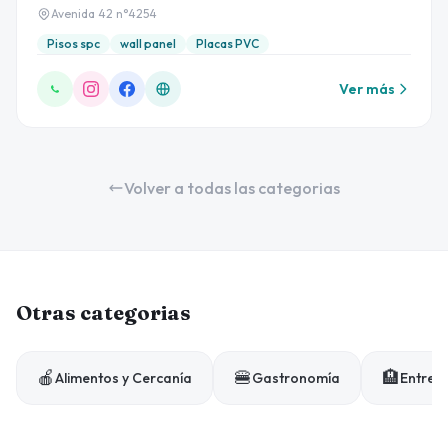
Avenida 42 n°4254
Pisos spc
wall panel
Placas PVC
Ver más
Volver a todas las categorias
Otras categorias
🍎
🍔
🏨
Alimentos y Cercanía
Gastronomía
Entrete