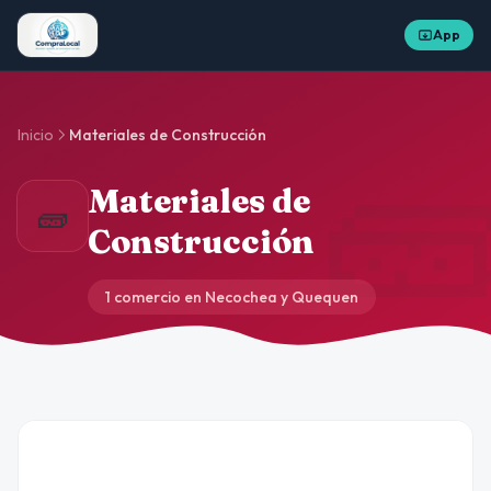
App

Inicio
Materiales de Construcción
Materiales de
🧱
Construcción
1 comercio en Necochea y Quequen