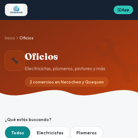
App

Inicio
Oficios
Oficios
🔧
Electricistas, plomeros, pintores y más
2 comercios en Necochea y Quequen
¿Qué estás buscando?
Todos
Electricistas
Plomeros