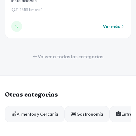
instalaciones
51 2453 timbre 1
Ver más
Volver a todas las categorias
Otras categorias
🍎
🍔
🏨
Alimentos y Cercanía
Gastronomía
Entrete