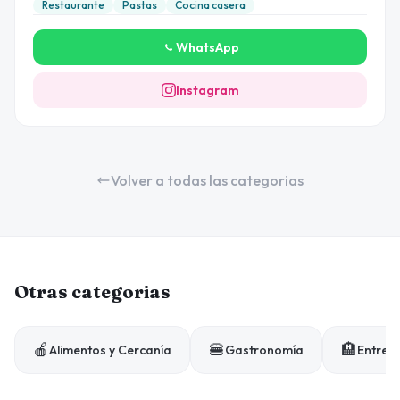
Restaurante
Pastas
Cocina casera
WhatsApp
Instagram
Volver a todas las categorias
Otras categorias
🍎
🍔
🏨
Alimentos y Cercanía
Gastronomía
Entrete