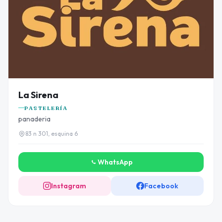
La Sirena
PASTELERÍA
panaderia
83 n 301, esquina 6
WhatsApp
Instagram
Facebook