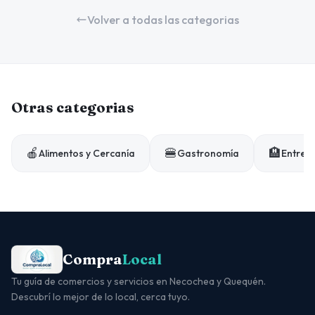
Volver a todas las categorias
Otras categorias
🍎
🍔
🏨
Alimentos y Cercanía
Gastronomía
Entrete
Compra
Local
Tu guía de comercios y servicios en Necochea y Quequén.
Descubrí lo mejor de lo local, cerca tuyo.