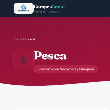
Compra
Local
Necochea + Quequen
Inicio
Pesca
Pesca
🪝
1 comercio en Necochea y Quequen