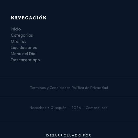
NAVEGACIÓN
Inicio
Categorías
Ofertas
Liquidaciones
Menú del Día
Descargar app
Términos y Condiciones
|
Política de Privacidad
Necochea + Quequén — 2026 — CompraLocal
D
E
S
A
R
R
O
L
L
A
D
O
P
O
R