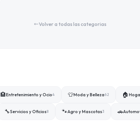
Volver a todas las categorias
🏨
👕
🏠
Entretenimiento y Ocio
Moda y Belleza
Hogar
4
62
🔧
🐾
🚗
Servicios y Oficios
Agro y Mascotas
Automo
8
3