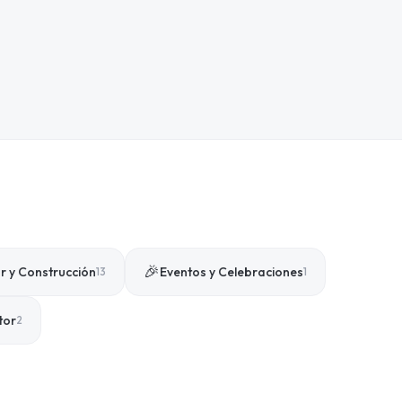
🎉
 y Construcción
Eventos y Celebraciones
13
1
tor
2