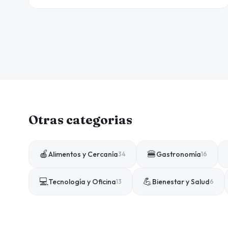
Otras categorias
🍎
🍔
Alimentos y Cercanía
Gastronomía
34
16
💻
💪
Tecnología y Oficina
Bienestar y Salud
13
6