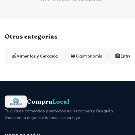
Otras categorias
🍎
🍔
🏨
Alimentos y Cercanía
Gastronomía
Entrete
Compra
Local
Tu guía de comercios y servicios en Necochea y Quequén.
Descubrí lo mejor de lo local, cerca tuyo.