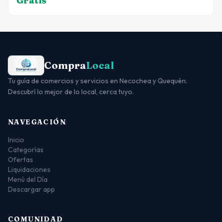
Gratis
Compra
Local
Tu guía de comercios y servicios en Necochea y Quequén.
Descubrí lo mejor de lo local, cerca tuyo.
NAVEGACIÓN
Inicio
Categorías
Ofertas
Liquidaciones
Menú del Día
Descargar app
COMUNIDAD