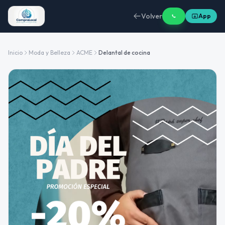
Volver
App
Inicio
Moda y Belleza
ACME
Delantal de cocina