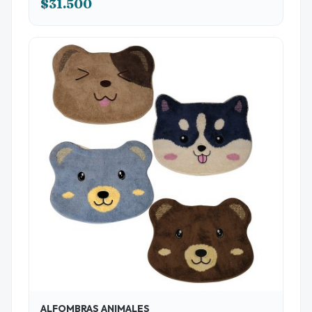
$31.500
interés
ALFOMBRAS ANIMALES