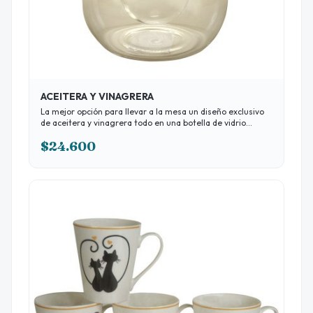
ACEITERA Y VINAGRERA
La mejor opción para llevar a la mesa un diseño exclusivo
de aceitera y vinagrera todo en una botella de vidrio
Formas de pago Contado 15% Transferencia 10% Tarjeta 3
$24.600
cuotas sin interés con todas las tarjetas.