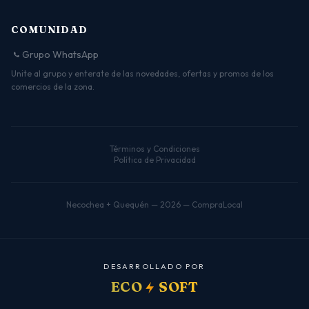
COMUNIDAD
Grupo WhatsApp
Unite al grupo y enterate de las novedades, ofertas y promos de los
comercios de la zona.
Términos y Condiciones
Política de Privacidad
Necochea + Quequén — 2026 — CompraLocal
D
E
S
A
R
R
O
L
L
A
D
O
P
O
R
ECO
SOFT