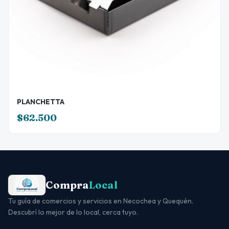
PLANCHETTA
$62.500
Compra
Local
Tu guía de comercios y servicios en Necochea y Quequén.
Descubrí lo mejor de lo local, cerca tuyo.