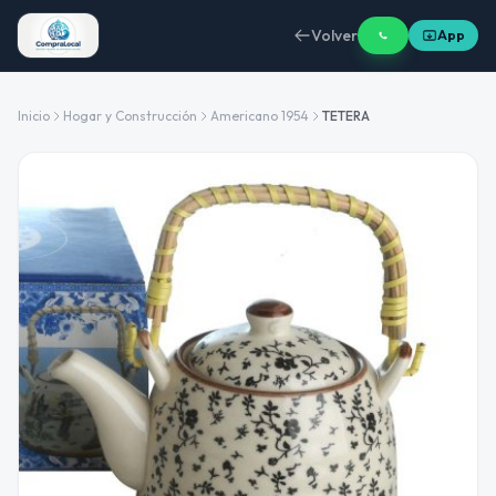
Volver
App
Inicio
Hogar y Construcción
Americano 1954
TETERA