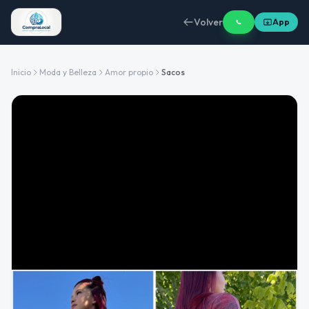
Volver
App
Inicio
Moda y Belleza
Amor propio
Sacos