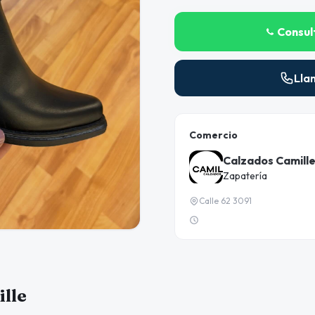
Consul
Lla
Comercio
Calzados Camill
Zapatería
Calle 62 3091
lle