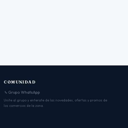
COMUNIDAD
Grupo WhatsApp
Unite al grupo y enterate de las novedades, ofertas y promos de
los comercios de la zona.