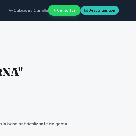
Calzados Camille
Consultar
Descargar app
RNA"
n la base antideslizante de goma