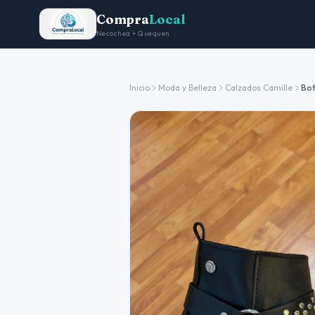
Compra
Local
Necochea + Quequen
Inicio
Moda y Belleza
Calzados Camille
Bot