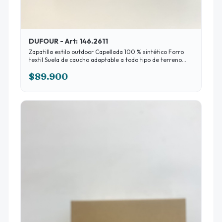
DUFOUR - Art: 146.2611
Zapatilla estilo outdoor Capellada 100 % sintético Forro
textil Suela de caucho adaptable a todo tipo de terreno
Color: Gris-Negro-Brown Disponibles: 36 al 45 *
$89.900
ABONÁNDO EN EFECTIVO 10% DESCUENTO