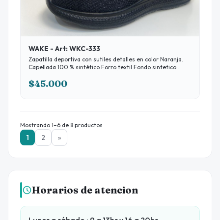
WAKE - Art: WKC-333
Zapatilla deportiva con sutiles detalles en color Naranja.
Capellada 100 % sintético Forro textil Fondo sintetico
Disponibilidad: 40 al 45 * ABONÁNDO EN EFECTIVO 10%
$45.000
DESCUENTO
Mostrando 1–6 de 8 productos
1
2
»
Horarios de atencion
Lunes a sábado : 9 a 13hs y 16 a 20hs.