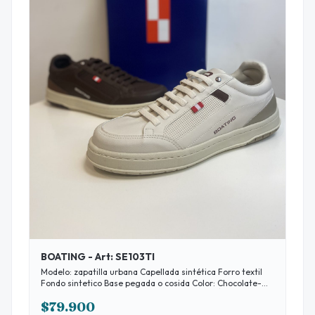
BOATING - Art: SE103TI
Modelo: zapatilla urbana Capellada sintética Forro textil
Fondo sintetico Base pegada o cosida Color: Chocolate-
Beige-Negro Disponibilidad: 39 al 45 * ABONÁNDO EN
$79.900
EFECTIVO 10% DESCUENTO