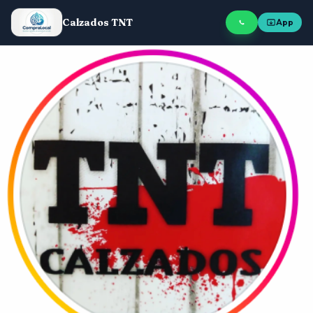
Calzados TNT
App