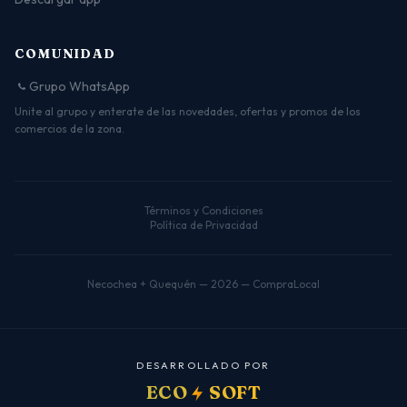
COMUNIDAD
Grupo WhatsApp
Unite al grupo y enterate de las novedades, ofertas y promos de los
comercios de la zona.
Términos y Condiciones
Política de Privacidad
Necochea + Quequén — 2026 — CompraLocal
D
E
S
A
R
R
O
L
L
A
D
O
P
O
R
ECO
SOFT