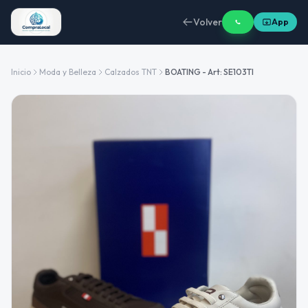
Volver
App
Inicio
Moda y Belleza
Calzados TNT
BOATING - Art: SE103TI