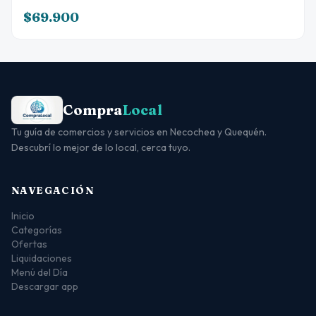
$69.900
Compra
Local
Tu guía de comercios y servicios en Necochea y Quequén.
Descubrí lo mejor de lo local, cerca tuyo.
NAVEGACIÓN
Inicio
Categorías
Ofertas
Liquidaciones
Menú del Día
Descargar app